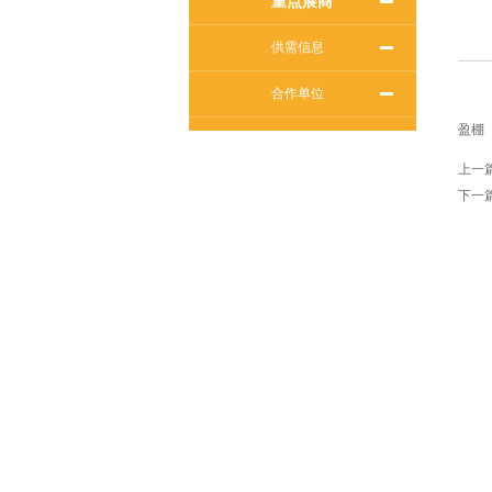
重点展商
供需信息
合作单位
盈棚
上一
下一